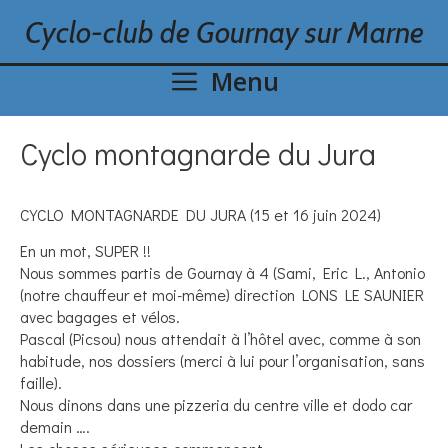
Skip
Cyclo-club de Gournay sur Marne
to
content
Menu
Cyclo montagnarde du Jura
CYCLO MONTAGNARDE DU JURA (15 et 16 juin 2024)
En un mot, SUPER !!
Nous sommes partis de Gournay à 4 (Sami, Eric L., Antonio
(notre chauffeur et moi-même) direction LONS LE SAUNIER
avec bagages et vélos.
Pascal (Picsou) nous attendait à l’hôtel avec, comme à son
habitude, nos dossiers (merci à lui pour l’organisation, sans
faille).
Nous dinons dans une pizzeria du centre ville et dodo car
demain ….