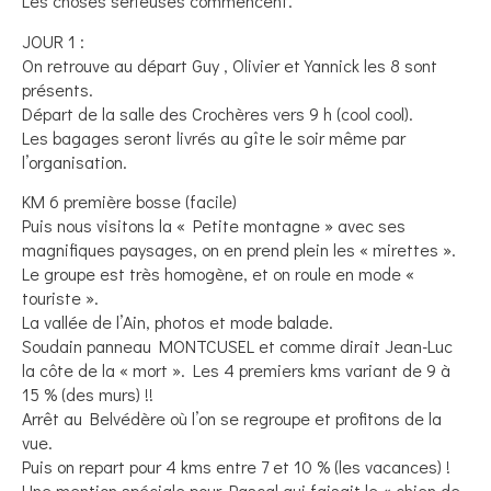
Les choses sérieuses commencent.
JOUR 1 :
On retrouve au départ Guy , Olivier et Yannick les 8 sont
présents.
Départ de la salle des Crochères vers 9 h (cool cool).
Les bagages seront livrés au gîte le soir même par
l’organisation.
KM 6 première bosse (facile)
Puis nous visitons la « Petite montagne » avec ses
magnifiques paysages, on en prend plein les « mirettes ».
Le groupe est très homogène, et on roule en mode «
touriste ».
La vallée de l’Ain, photos et mode balade.
Soudain panneau MONTCUSEL et comme dirait Jean-Luc
la côte de la « mort ». Les 4 premiers kms variant de 9 à
15 % (des murs) !!
Arrêt au Belvédère où l’on se regroupe et profitons de la
vue.
Puis on repart pour 4 kms entre 7 et 10 % (les vacances) !
Une mention spéciale pour Pascal qui faisait le « chien de