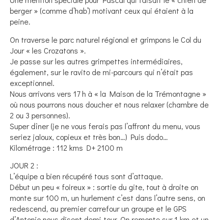
berger » (comme d’hab’) motivant ceux qui étaient à la
peine.
On traverse le parc naturel régional et grimpons le Col du
Jour « les Crozatons ».
Je passe sur les autres grimpettes intermédiaires,
également, sur le ravito de mi-parcours qui n’était pas
exceptionnel.
Nous arrivons vers 17 h à « la Maison de la Trémontagne »
où nous pourrons nous doucher et nous relaxer (chambre de
2 ou 3 personnes).
Super dîner (je ne vous ferais pas l’affront du menu, vous
seriez jaloux, copieux et très bon…) Puis dodo…
Kilométrage : 112 kms D+ 2100 m
JOUR 2 :
L’équipe a bien récupéré tous sont d’attaque.
Début un peu « foireux » : sortie du gite, tout à droite on
monte sur 100 m, un hurlement c’est dans l’autre sens, on
redescend, au premier carrefour un groupe et le GPS
d’Antonio nous disent demi-tour. On remonte sur 1 km et un