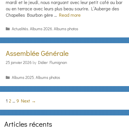
mardi et le jeudi, nous narguant avec leur petit café au bar
ou en terrace avec leurs plus beau sourire. L’Auberge des
Chapelles Bourbon gère …
Read more
Categories
Actualités
,
Albums 2026
,
Albums photos
Assemblée Générale
25 janvier 2026
by
Didier Flumignan
Categories
Albums 2025
,
Albums photos
Post
1
2
…
9
Next →
navigation
Articles récents