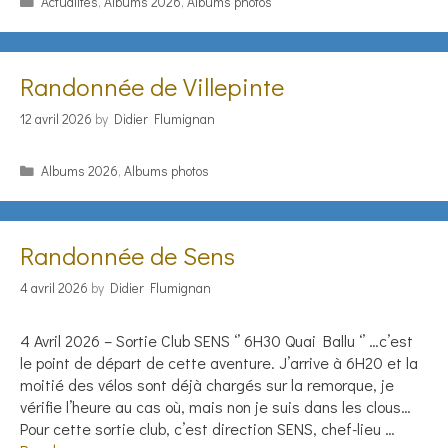
Categories
Actualités
,
Albums 2026
,
Albums photos
Randonnée de Villepinte
12 avril 2026
by
Didier Flumignan
Categories
Albums 2026
,
Albums photos
Randonnée de Sens
4 avril 2026
by
Didier Flumignan
4 Avril 2026 – Sortie Club SENS ‘’ 6H30 Quai Ballu ‘’ …c’est
le point de départ de cette aventure. J’arrive à 6H20 et la
moitié des vélos sont déjà chargés sur la remorque, je
vérifie l’heure au cas où, mais non je suis dans les clous…
Pour cette sortie club, c’est direction SENS, chef-lieu …