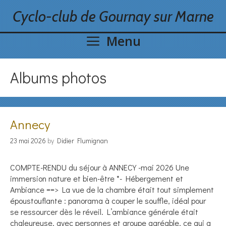
Skip
Cyclo-club de Gournay sur Marne
to
content
Menu
Albums photos
Annecy
23 mai 2026
by
Didier Flumignan
COMPTE-RENDU du séjour à ANNECY -mai 2026 Une
immersion nature et bien-être *- Hébergement et
Ambiance ==> La vue de la chambre était tout simplement
époustouflante : panorama à couper le souffle, idéal pour
se ressourcer dès le réveil. L’ambiance générale était
chaleureuse, avec personnes et groupe agréable, ce qui a