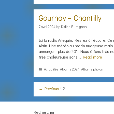
Gournay – Chantilly
7 avril 2024
by
Didier Flumignan
Ici la radio Arlequin. Restez à l’écoute. C
Alain. Une météo au matin nuageuse mais d
annonçant plus de 20°. Nous étions très 
très chaleureuse sans …
Read more
Categories
Actualités
,
Albums 2024
,
Albums photos
Post
← Previous
1
2
navigation
Rechercher