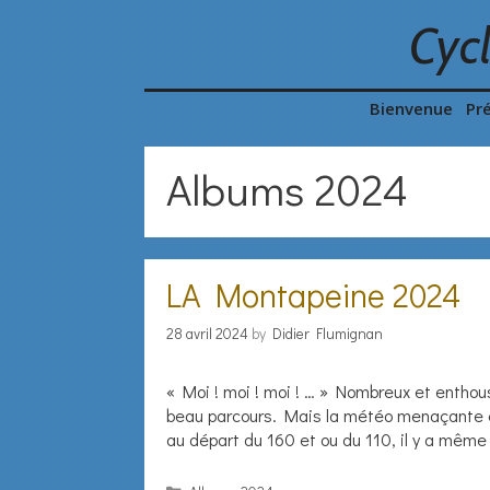
Skip
Cyc
to
content
Bienvenue
Pr
Albums 2024
LA Montapeine 2024
28 avril 2024
by
Didier Flumignan
« Moi ! moi ! moi ! … » Nombreux et enthous
beau parcours. Mais la météo menaçante en 
au départ du 160 et ou du 110, il y a même