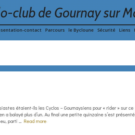
lo-club de Gournay sur M
ésentation-contact
Parcours
le Bycloune
Sécurité
Liens
iastes étaient-ils les Cyclos – Gournaysiens pour « rider » sur ce
a balayé plus d’un. Au final une petite quinzaine s’est présenté
 eu, parti …
Read more