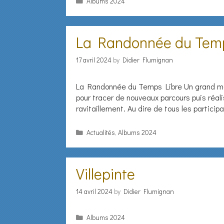
Categories
Albums 2024
La Randonnée du Tem
17 avril 2024
by
Didier Flumignan
La Randonnée du Temps Libre Un grand mer
pour tracer de nouveaux parcours puis réali
ravitaillement. Au dire de tous les particip
Categories
Actualités
,
Albums 2024
Villepinte
14 avril 2024
by
Didier Flumignan
Categories
Albums 2024